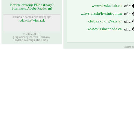
Neviete otvori� PDF s�bory?
www.vizslaclub.ch
ofici
Stiahnite si Adobe Reader
tu
!
...hvs.vizsla/hvsintro.htm
ofici
Ak nie�o na str�nke nefunguje:
redakcia@vizsla.sk
clubs.akc.org/vizsla/
ofici
www.vizslacanada.ca
ofici
© 2005-20015
programming Zdenka Uhrikova,
redakcia a design Miri Uhrik
Posledna