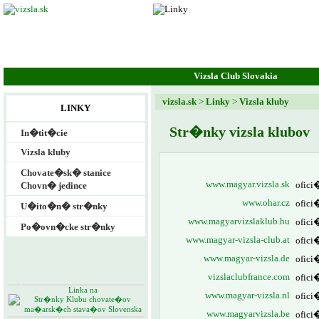
Vizsla Club Slovakia
vizsla.sk
>
Linky
>
Vizsla kluby
LINKY
Str�nky vizsla klubov
In�tit�cie
Vizsla kluby
Chovate�sk� stanice
www.magyar.vizsla.sk
ofici
Chovn� jedince
www.ohar.cz
ofic
U�ito�n� str�nky
www.magyarvizslaklub.hu
ofici
Po�ovn�cke str�nky
www.magyar-vizsla-club.at
ofici
www.magyar-vizsla.de
ofici
vizslaclubfrance.com
ofici
Linka na
www.magyar-vizsla.nl
ofici
Str�nky Klubu chovate�ov
ma�arsk�ch stava�ov Slovenska
www.magyarvizsla.be
ofici