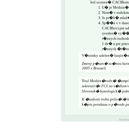
bol ocenen� CACIBom
U� je Medzin�r
Nem� v rodokme
Je pr�li� mlad� 
Sp��a v v dano
CACIBov) pre 
uveden� vy��ie
r�znych rozhod
1 de� a pre pr
r�znych �t�toc
V�nimky udelen� krajin�m
Zmeny p�san� tu�nou kurz�
2005 v Brusseli.
Titul Medzin�rodn� �ampi�
sekretari�t FCI. so s�dlom
Slovensk� kynologick� jedno
K �iadosti treba prilo�i� 
k�piu preukazu o p�vode ps
Posledna