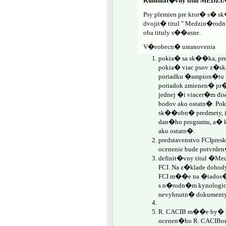
Kumulat�vny titul ME
Psy plemien pre ktor� s� 
dvojit� titul " Medzin�ro
oba tituly s��asne.
V�eobecn� ustanovenia
pokia� sa sk��ka, pr
pokia� viac psov z�sk
poriadku �ampion�tu k
poriadok zmienen� pr
jednej �i viacer�m di
bodov ako ostatn�. 
sk��obn� predmety, i
dan�ho programu, a� 
ako ostatn�.
predstavenstvo FCIpres
ocenenie bude potvrd
definit�vny titul �M
FCI. Na z�klade dohod
FCI m��e na �iados� 
s n�rodn�m kynologic
nevyhnutn� dokumenty
R. CACIB m��e by� zm
ocenen�ho R. CACIBom 