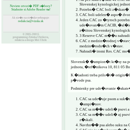
Slovenskej kynologickej jednot
Neviete otvori� PDF s�bory?
Potrebn� CAC boli z�skan� 
Stiahnite si Adobe Reader
tu
!
CAC boli udelen� aspo� dvo
Ak nie�o na str�nke nefunguje:
Jeden CAC zo �tyroch potreb
redakcia@vizsla.sk
ude�ovan�m CACIB, �al�ie n
z�titou Slovenskej kynologicke
© 2005-20015
3 Reserve CAC m��u nahradi
programming Zdenka Uhrikova,
CAC z medzin�rodnej v�stav
redakcia a design Miri Uhrik
medzin�rodn�ch v�stav.
Nahradi� tromi Res. CAC mo�
Slovensk� �ampion�t kr�sy na po
jednota, �tef�nikova 10, 811 05 Bra
K �iadosti treba prilo�i� origin�l
p�vode psa.
Podmienky pre ude�ovanie �akat
CAC sa ude�uje psom a suk�m os
�ampi�nov.
CAC sa m��e udeli� psovi a
CAC sa m��e udeli� aj psovi
z�skali.
Navrhn�� psa alebo suku na 