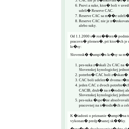
CAC nie je n�rokovate�n� a u
Psovi a suke, ktor� boli v 
udeli� Reserve CAC.
Reserve CAC sa m��e udeli� le
Reserve CAC nie je n�rokovat
alebo suky.
Od 1.1.2000 s� roz��ren� podmi
pracovn� plemen�, pri ktor�ch je
kr�sy:
Slovensk� �ampi�n kr�sy sa m�
pes-suka z�skali 2x CAC na
Slovenskej kynologickej jednot
potrebn� CAC boli z�skan� 
CAC boli udelen� dvoma r�zn
jeden CAC z dvoch potrebn�
CACIB, druh� na n�rodnej al
Slovenskej kynologickej jednot
pes-suka �spe�ne absolvoval
pracovnej na n�rodn�ch a c
K �iadosti o priznanie �ampi�na t
vykonan� predp�sanej sk��ky.
�spe�n� absolvovanie t�chto sk