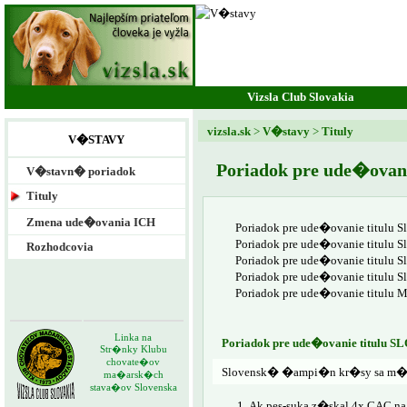
Vizsla Club Slovakia
vizsla.sk
>
V�stavy
>
Tituly
V�STAVY
Poriadok pre ude�ovani
V�stavn� poriadok
Tituly
Zmena ude�ovania ICH
Poriadok pre ude�ovanie titul
Poriadok pre ude�ovanie titul
Rozhodcovia
Poriadok pre ude�ovanie titulu
Poriadok pre ude�ovanie titul
Poriadok pre ude�ovanie titul
Linka na
Poriadok pre ude�ovanie titu
Str�nky Klubu
chovate�ov
Slovensk� �ampi�n kr�sy sa m�
ma�arsk�ch
stava�ov Slovenska
Ak pes-suka z�skal 4x CAC 