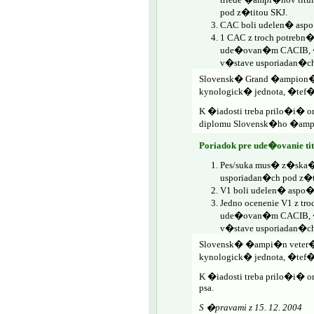
pod z�titou SKJ.
CAC boli udelen� asp
1 CAC z troch potrebn
ude�ovan�m CACIB, �a
v�stave usporiadan�ch 
Slovensk� Grand �ampion�t
kynologick� jednota, �tef�n
K �iadosti treba prilo�i� o
diplomu Slovensk�ho �ampi
Poriadok pre ude�ovani
Pes/suka mus� z�ska�
usporiadan�ch pod z�ti
V1 boli udelen� aspo�
Jedno ocenenie V1 z t
ude�ovan�m CACIB, �a
v�stave usporiadan�ch 
Slovensk� �ampi�n veter�n
kynologick� jednota, �tef�n
K �iadosti treba prilo�i� 
psa.
S �pravami z 15. 12. 2004