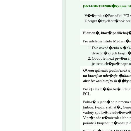
Poriadok pre ude�ovanie titulu MEDZIN�RODN� �AMPI�N KR�SY (INTERCHAMPION)
V��atok z�Poriadku FCI s
Z origin�lnych str�nok pr
Plemen�, ktor� podlieh
Pre udelenie titulu Medzi
Dve osved�enia o �a
dvoch r�znych krajin�
Obdobie mezi prv�m a
je treba ch�pa� napr. 
Okrem splnenia podmienok 
na ktorej sa ude�uje �ak
absolvovania tejto sk��ky 
Pre a) a b) m��u by� udel
FCI.
Pokia� u jedn�ho plemena ex
farbou, typom srsti at�., Ge
variety spolo�ne ude�ova�
V pr�pade n�mietok alebo p
porade s krajinou p�vodu ple