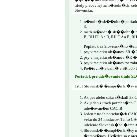
triedy pracovnej na n�rodn�ch, 
Slovensku:
n�rodn� sk��obn� poriadok: Z
3,
medzin�rodn� sk��obn� poria
B, RH-FL A a B, RH-T A a B, R
Poplatok za Slovensk�ho �a
psy v majetku ob�anov SR � 
psy v majetku ob�anov �R 
psy v majetku ob�anov zo za
Po�tovn� a baln� v SR 50,- S
Poriadok pre ude�ovanie tit
Titul Slovensk� �ampi�n kr�sy m
Ak pes alebo suka z�skali 3x
Ak jeden z troch potrebn�ch 
ude�ovan�m CACIB.
Jeden z troch potrebn�ch CA
veku do 24 mesiacov. Tento
udelenie Slovensk�ho �ampi
Slovensk� �ampi�n kr�sy mla
�ampi�nov. Uv�dza sa v preu