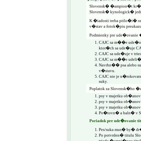
Slovensk� �ampion�t kr�sy
Slovensk� kynologick� jedno
K �iadosti treba prilo�i� 
v�stav a fotok�piu preukaz
Podmienky pre ude�ovanie
CAJC sa m��e ude�ova
ktor�ch sa ude�uje C
CAJC sa ude�uje v tri
CAJC sa m��e udeli� l
Navrhn�� psa alebo su
v�stavu.
CAJC nie je n�rokovate
suky.
Poplatok za Slovensk�ho 
psy v majetku ob�anov
psy v majetku ob�an
psy v majetku ob�anov
Po�tovn� a baln� v SR 
Poriadok pre ude�ovani
Pes/suka mus� by� dr
Po potvrden� titulu 
triede �ampi�nov tit